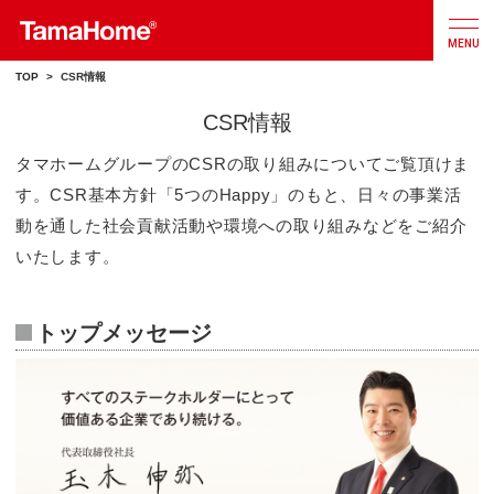
MENU
TOP
>
CSR情報
CSR情報
店舗検索
カタログ
お問合せ
タマホームグループのCSRの取り組みについてご覧頂けま
す。CSR基本方針「5つのHappy」のもと、日々の事業活
注文
住宅
動を通した社会貢献活動や環境への取り組みなどをご紹介
いたします。
戸建分譲
住宅
トップメッセージ
リフォーム
不動産
事業