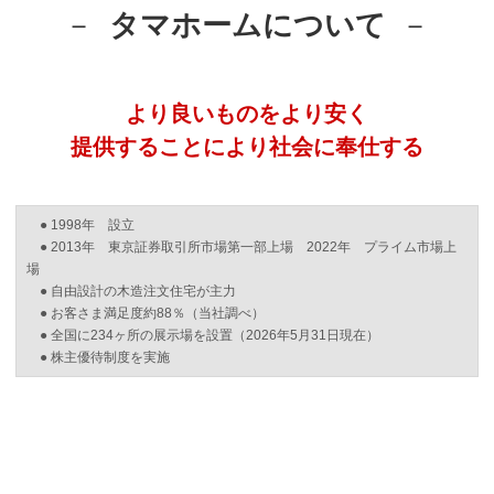
建築実例
タマホームについて
生活サービス・
その他
より良いものをより安く
企業・
IR情報
提供することにより社会に奉仕する
● 1998年 設立
● 2013年 東京証券取引所市場第一部上場 2022年 プライム市場上
場
● 自由設計の木造注文住宅が主力
● お客さま満足度約88％（当社調べ）
● 全国に234ヶ所の展示場を設置（2026年5月31日現在）
● 株主優待制度を実施