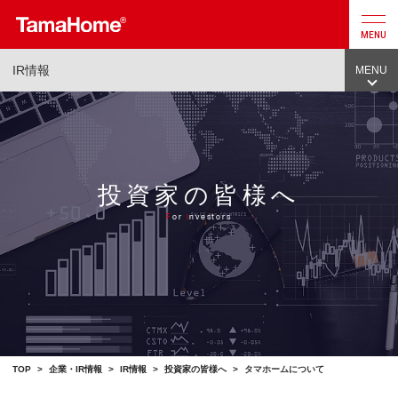
MENU
IR情報
MENU
店舗検索
カタログ
お問合せ
注文
住宅
投資家の皆様へ
F
or
i
nvestors
戸建分譲
住宅
リフォーム
不動産
事業
TOP
>
企業・IR情報
>
IR情報
>
投資家の皆様へ
>
タマホームについて