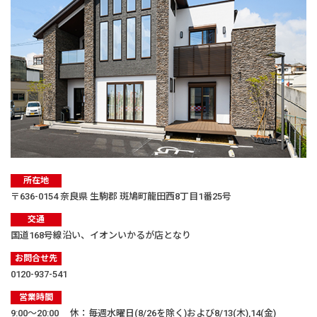
所在地
〒636-0154 奈良県 生駒郡 斑鳩町龍田西8丁目1番25号
交通
国道168号線沿い、イオンいかるが店となり
お問合せ先
0120-937-541
営業時間
9:00〜20:00 休：毎週水曜日(8/26を除く)および8/13(木),14(金)