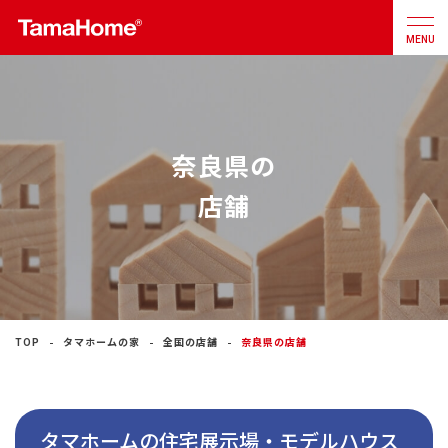
MENU
店舗検索
カタログ
お問合せ
奈良県の
注文住宅
店舗
戸建分譲
住宅
リフォーム
TOP
タマホームの家
全国の店舗
奈良県の店舗
不動産
事業
タマホームの住宅展示場・モデルハウス