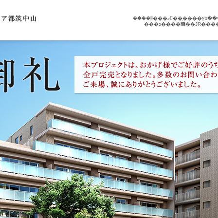
���ͻ����޶